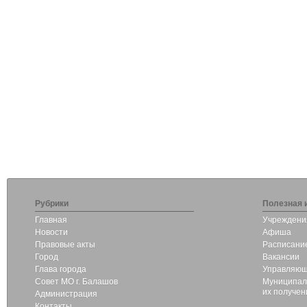
Рубрики
Полезная 
Главная
Учреждени
Новости
Афиша
Правовые акты
Расписание
Город
Вакансии
Глава города
Управляющ
Совет МО г. Балашов
Муниципаль
их получен
Администрация
Контакты