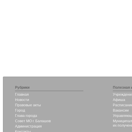
Рубрики
Полезная 
Главная
Учреждени
Новости
Афиша
Правовые акты
Расписание
Город
Вакансии
Глава города
Управляющ
Совет МО г. Балашов
Муниципаль
их получен
Администрация
Контакты