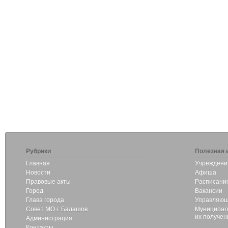
Рубрики
Полезная 
Главная
Учреждени
Новости
Афиша
Правовые акты
Расписание
Город
Вакансии
Глава города
Управляющ
Совет МО г. Балашов
Муниципаль
их получен
Администрация
Контакты