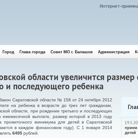
Интернет-приемн
Город
Глава города
Совет МО г. Балашов
Администрация
К
товской области увеличится размер
о и последующего ребенка
 Закон Саратовской области № 158 от 24 октября 2012
ате на ребенка в возрасте до трех лет гражданам,
Гла
ской области, при рождении третьего и последующих
о ежемесячной выплате, размер которой в 2013 году
а прожиточного минимума для детей в Саратовской
19.5.20
вается в каждом финансовом году). С 1 января 2014
прием
детей
авлять
6495
рублей.