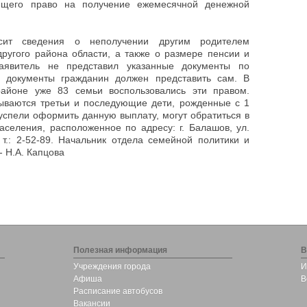
ющего право на получение ежемесячной денежной
осит сведения о неполучении другим родителем
ругого района области, а также о размере пенсии и
заявитель не представил указанные документы по
е документы гражданин должен представить сам. В
айоне уже 83 семьи воспользовались эти правом.
тываются третьи и последующие дети, рожденные с 1
успели оформить данную выплату, могут обратиться в
селения, расположенное по адресу: г. Балашов, ул.
 т.: 2-52-89. Начальник отдела семейной политики и
 Н.А. Капцова
Полезная информация
В
Учреждения города
И
Афиша
В
Расписание автобусов
Вакансии