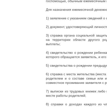
госпомощью, обычным ежемесячным п
Для назначения ежемесячной денежн
1) заявление с указанием сведений о 
2) документ, удостоверяющий личность
3) справка органа социальной защит
на территории области другого р
выплаты;
4) свидетельство о рождении ребенк
которого обращается заявитель, и его
5) свидетельства о рождении предыду
6) справка с места жительства (мест
родителем и о составе семьи или и
совместное проживание заявителя с р
7) выписки из трудовых книжек либ
месте работы родителей;
8) справки о доходах каждого из ч