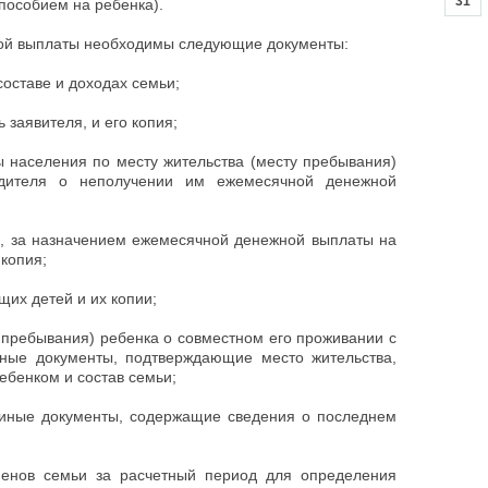
31
особием на ребенка).
ой выплаты необходимы следующие документы:
составе и доходах семьи;
 заявителя, и его копия;
ы населения по месту жительства (месту пребывания)
одителя о неполучении им ежемесячной денежной
а, за назначением ежемесячной денежной выплаты на
 копия;
щих детей и их копии;
а пребывания) ребенка о совместном его проживании с
ные документы, подтверждающие место жительства,
ебенком и состав семьи;
о иные документы, содержащие сведения о последнем
ленов семьи за расчетный период для определения