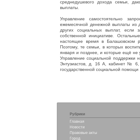
среднедушевого дохода семьи, да
выплаты.
Управление самостоятельно запр
ежемесячной денежной выплаты из д
других социальных выплат, если 
собственной инициативе. Остальны
настоящее время в Балашовском р
Поэтому, те семьи, в которых воспи
января и позднее, и которые ещё не 
Управление социальной поддержки на
Энтузиастов, д. 16 А, кабинет № 6,
государственной социальной помощи -
Рубрики
Главная
Новости
Правовые акты
Город