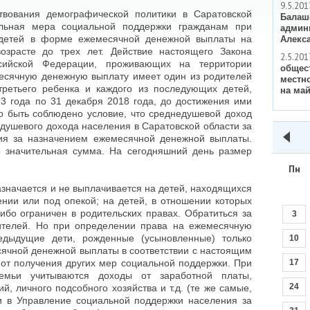
9.5.201
твования демографической политики в Саратовской
Балаш
ельная мера социальной поддержки гражданам при
админ
 детей в форме ежемесячной денежной выплаты на
Алекс
озрасте до трех лет. Действие настоящего Закона
2.5.201
ссийской Федерации, проживающих на территории
общес
месячную денежную выплату имеет один из родителей
местн
ретьего ребенка и каждого из последующих детей,
на май
3 года по 31 декабря 2018 года, до достижения ими
но быть соблюдено условие, что среднедушевой доход
душевого дохода населения в Саратовской области за
ия за назначением ежемесячной денежной выплаты.
о значительная сумма. На сегодняшний день размер
Пн
значается и не выплачивается на детей, находящихся
нии или под опекой; на детей, в отношении которых
ибо ограничен в родительских правах. Обратиться за
3
ителей. Но при определении права на ежемесячную
едыдущие дети, рожденные (усыновленные) только
10
ячной денежной выплаты в соответствии с настоящим
от получения других мер социальной поддержки. При
17
семьи учитываются доходы от заработной платы,
24
й, личного подсобного хозяйства и т.д. (те же самые,
 в Управление социальной поддержки населения за