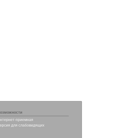
озможности
нтернет-приемная
ерсия для слабовидящих