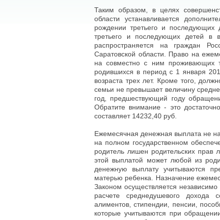
Таким образом, в целях совершенс
области устанавливается дополнит
рождении третьего и последующих
третьего и последующих детей в в
распространяется на граждан Ро
Саратовской области. Право на еже
на совместно с ним проживающих т
родившихся в период с 1 января 201
возраста трех лет. Кроме того, долж
семьи не превышает величину средне
год, предшествующий году обращен
Обратите внимание - это достаточн
составляет 14232,40 руб.
Ежемесячная денежная выплата не на
на полном государственном обеспече
родитель лишен родительских прав л
этой выплатой может любой из род
денежную выплату учитываются пр
матерью ребенка. Назначение ежемес
Законом осуществляется независимо 
расчете среднедушевого дохода 
алиментов, стипендии, пенсии, пособи
которые учитываются при обращении