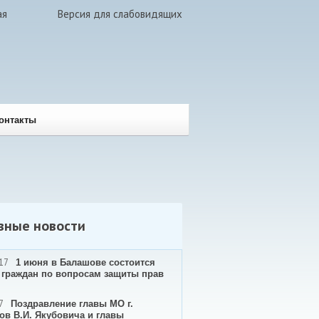
ая
Версия для слабовидящих
онтакты
вные новости
17
1 июня в Балашове состоится
 граждан по вопросам защиты прав
7
Поздравление главы МО г.
ов В.И. Якубовича и главы