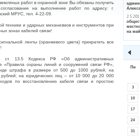
земляных работ в охранной зоне Вы обязаны получить
админ
согласование на выполнение работ по адресу: г.
Алекс
вский МРУС, тел. 4-22-09.
2.5.201
общес
й техники и ударных механизмов и инструментов при
местн
ных зонах кабелей связи!
на май
игнальной ленты (оранжевого цвета) прекратить все
!
2 ст. 13.5 Кодекса РФ «Об административных
е «Правила охраны линий и сооружений связи РФ»,
Пн
виде штрафа в размере от 500 до 1000 рублей; на
 рублей; на юридических лиц – от 10 000 до 20 000
ходов по восстановлению кабеля связи и простою
3
10
17
24
31