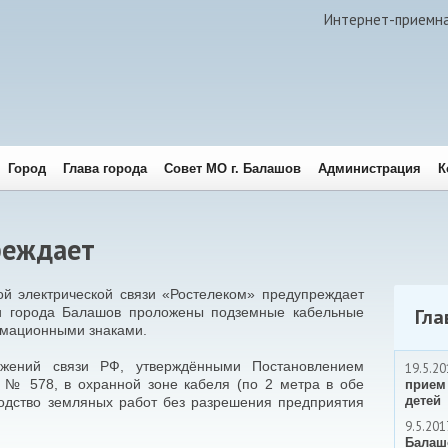
Интернет-приемн
Город
Глава города
Совет МО г. Балашов
Администрация
К
реждает
 электрической связи «Ростелеком» предупреждает
ии города Балашов проложены подземные кабельные
Гла
рмационными знаками.
жений связи РФ, утверждёнными Постановлением
19.5.20
. № 578, в охранной зоне кабеля (по 2 метра в обе
прием
детей
водство земляных работ без разрешения предприятия
9.5.201
Балаш