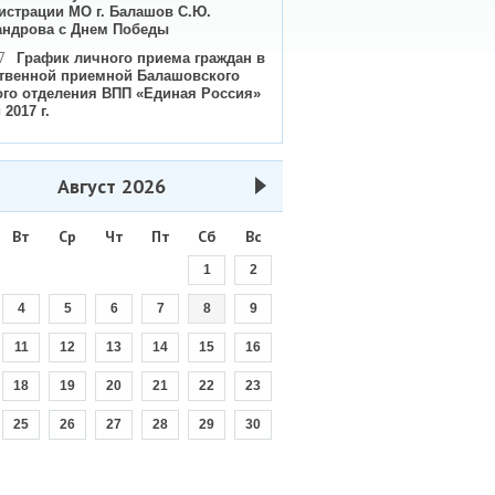
истрации МО г. Балашов С.Ю.
андрова с Днем Победы
7
График личного приема граждан в
твенной приемной Балашовского
ого отделения ВПП «Единая Россия»
 2017 г.
Август
2026
Вт
Ср
Чт
Пт
Сб
Вс
1
2
4
5
6
7
8
9
11
12
13
14
15
16
18
19
20
21
22
23
25
26
27
28
29
30