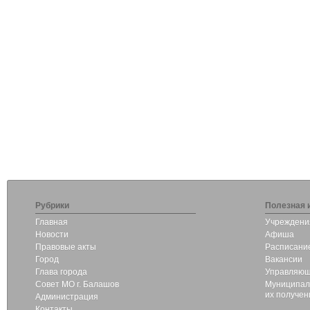
Рубрики
Полезная 
Главная
Учреждени
Новости
Афиша
Правовые акты
Расписание
Город
Вакансии
Глава города
Управляющ
Совет МО г. Балашов
Муниципаль
их получен
Администрация
Контакты