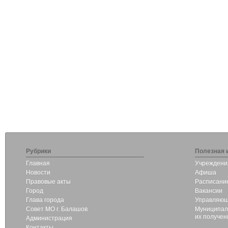
Рубрики
Полезная 
Главная
Учреждени
Новости
Афиша
Правовые акты
Расписание
Город
Вакансии
Глава города
Управляющ
Совет МО г. Балашов
Муниципаль
их получен
Администрация
Контакты