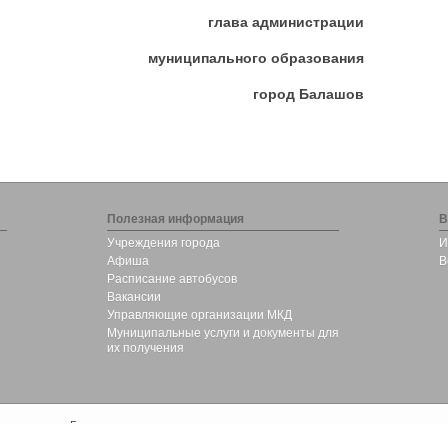
глава администрации
муниципального образования
город Балашов
Полезная информация
В
Учреждения города
И
Афиша
В
Расписание автобусов
Вакансии
Управляющие организации МКД
Муниципальные услуги и документы для
их получения
зования город Балашов