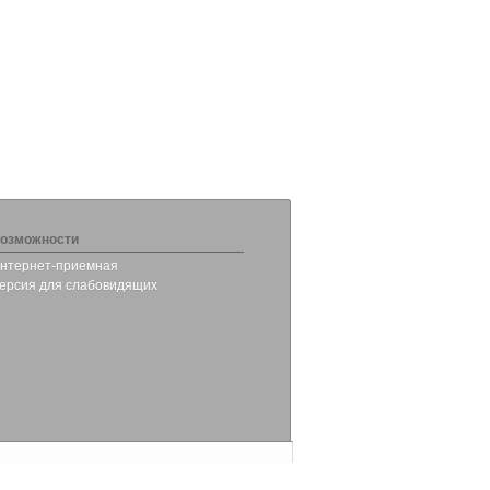
озможности
нтернет-приемная
ерсия для слабовидящих