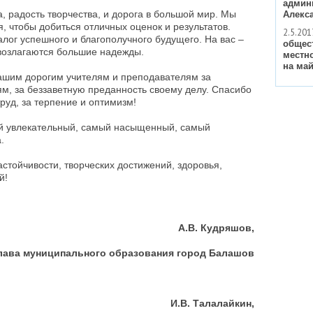
админ
, радость творчества, и дорога в большой мир. Мы
Алекс
я, чтобы добиться отличных оценок и результатов.
2.5.201
алог успешного и благополучного будущего. На вас –
общес
 возлагаются большие надежды.
местн
на май
ашим дорогим учителям и преподавателям за
ям, за беззаветную преданность своему делу. Спасибо
руд, за терпение и оптимизм!
мый увлекательный, самый насыщенный, самый
.
стойчивости, творческих достижений, здоровья,
й!
А.В. Кудряшов,
лава муниципального образования город Балашов
И.В. Талалайкин,