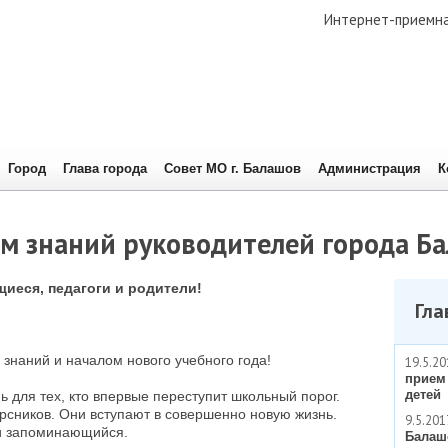
Интернет-приемн
Город
Глава города
Совет МО г. Балашов
Администрация
К
м знаний руководителей города Б
иеся, педагоги и родители!
Гла
 знаний и началом нового учебного года!
19.5.20
прием
детей
 для тех, кто впервые переступит школьный порог.
урсников. Они вступают в совершенно новую жизнь.
9.5.201
и запоминающийся.
Балаш