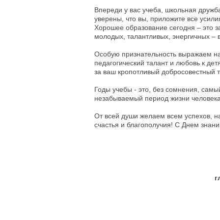
Впереди у вас учеба, школьная дружба
уверены, что вы, приложите все усили
Хорошее образование сегодня – это з
молодых, талантливых, энергичных –
Особую признательность выражаем н
педагогический талант и любовь к дет
за ваш кропотливый добросовестный т
Годы учебы - это, без сомнения, са
незабываемый период жизни человека
От всей души желаем всем успехов, на
счастья и благополучия! С Днем знани
г