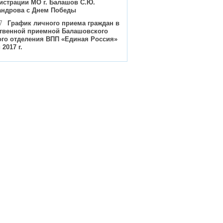
истрации МО г. Балашов С.Ю.
андрова с Днем Победы
7
График личного приема граждан в
твенной приемной Балашовского
ого отделения ВПП «Единая Россия»
 2017 г.