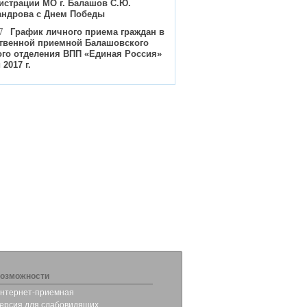
истрации МО г. Балашов С.Ю.
андрова с Днем Победы
7
График личного приема граждан в
твенной приемной Балашовского
ого отделения ВПП «Единая Россия»
 2017 г.
озможности
нтернет-приемная
ерсия для слабовидящих