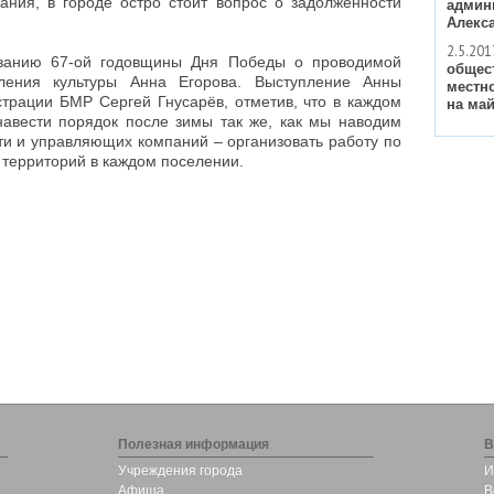
ания, в городе остро стоит вопрос о задолженности
админ
Алекс
2.5.201
ованию 67-ой годовщины Дня Победы о проводимой
общес
ления культуры Анна Егорова. Выступление Анны
местн
трации БМР Сергей Гнусарёв, отметив, что в каждом
на май
авести порядок после зимы так же, как мы наводим
ти и управляющих компаний – организовать работу по
у территорий в каждом поселении.
Полезная информация
В
Учреждения города
И
Афиша
В