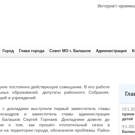
Интернет-приемн
Город
Глава города
Совет МО г. Балашов
Администрация
К
ное постоянно действующее совещание. В его работе
ьных образований, депутаты районного Собрания,
Гла
ций и учреждений.
 с докладами выступили первый заместитель главы
19.5.20
ксандров и заместитель главы администрации
прием
детей
д Балашов Сергей Горнаев. Докладчики довели до
цию о том, как прошёл отопительный сезон в
9.5.201
и на территории города, обозначили проблемы. Район
Балаш