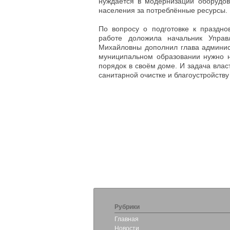
нуждается в модернизации оборудов
населения за потреблённые ресурсы.
По вопросу о подготовке к праздн
работе доложила начальник Управ
Михайловны дополнил глава админис
муниципальном образовании нужно н
порядок в своём доме. И задача влас
санитарной очистке и благоустройств
Рубрики
Главная
Новости