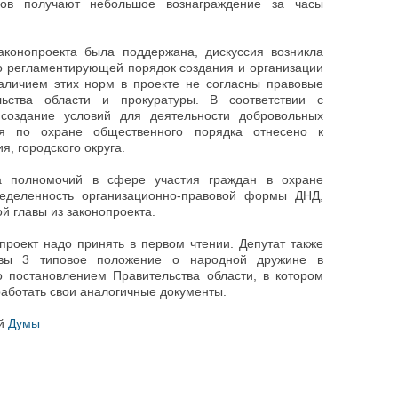
дов получают небольшое вознаграждение за часы
конопроекта была поддержана, дискуссия возникла
но регламентирующей порядок создания и организации
аличием этих норм в проекте не согласны правовые
ьства области и прокуратуры. В соответствии с
оздание условий для деятельности добровольных
я по охране общественного порядка отнесено к
, городского округа.
та полномочий в сфере участия граждан в охране
еделенность организационно-правовой формы ДНД,
й главы из законопроекта.
роект надо принять в первом чтении. Депутат также
авы 3 типовое положение о народной дружине в
о постановлением Правительства области, в котором
аботать свои аналогичные документы.
ой
Думы