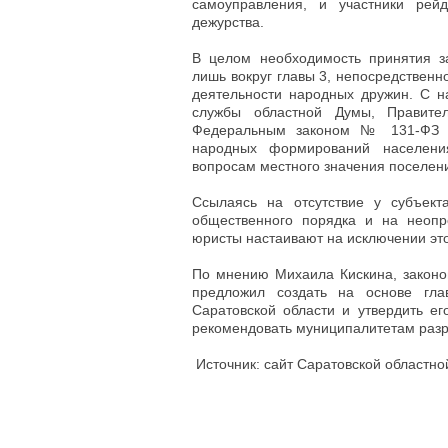
самоуправления, и участники рей
дежурства.
В целом необходимость принятия за
лишь вокруг главы 3, непосредствен
деятельности народных дружин. С н
службы областной Думы, Правител
Федеральным законом № 131-ФЗ с
народных формирований населени
вопросам местного значения поселения
Ссылаясь на отсутствие у субъек
общественного порядка и на неопр
юристы настаивают на исключении это
По мнению Михаила Кискина, законоп
предложил создать на основе гл
Саратовской области и утвердить ег
рекомендовать муниципалитетам разр
Источник: сайт Саратовской областн