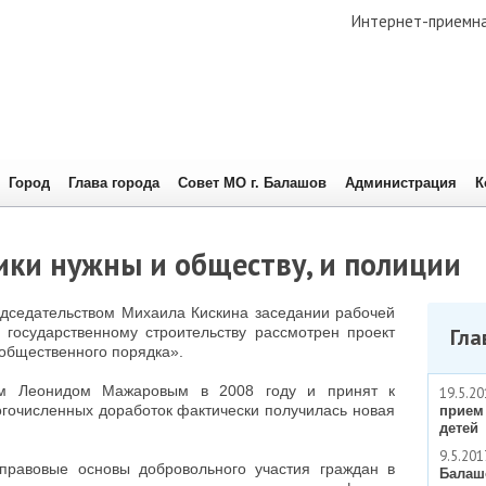
Интернет-приемн
Город
Глава города
Совет МО г. Балашов
Администрация
К
ки нужны и обществу, и полиции
едседательством Михаила Кискина заседании рабочей
 государственному строительству рассмотрен проект
Гла
 общественного порядка».
том Леонидом Мажаровым в 2008 году и принят к
19.5.20
огочисленных доработок фактически получилась новая
прием
детей
9.5.201
правовые основы добровольного участия граждан в
Балаш