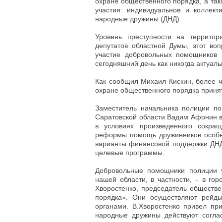
охране общественного порядка, а та
участия: индивидуальное и коллек
народные дружины (ДНД).
Уровень преступности на территор
депутатов областной Думы, этот во
участие добровольных помощников 
сегодняшний день как никогда актуаль
Как сообщил Михаил Кискин, более ч
охране общественного порядка принят
Заместитель начальника полиции п
Саратовской области Вадим Афонин вы
в условиях произведенного сокра
реформы помощь дружинников особен
варианты финансовой поддержки ДНД 
целевые программы.
Добровольные помощники полиции у
нашей области, в частности, – в го
Хворостенко, председатель обществ
порядка». Они осуществляют рейды
органами. В.Хворостенко привел пр
народные дружины действуют согла