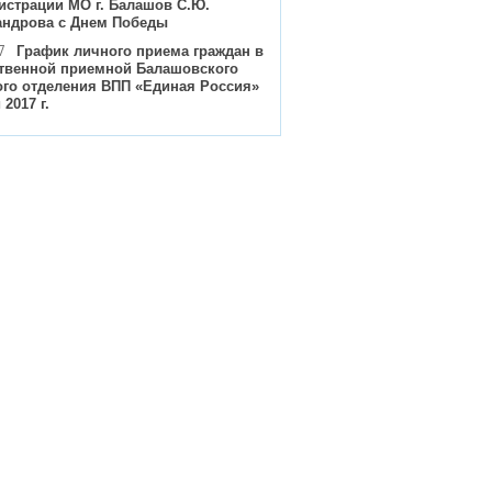
истрации МО г. Балашов С.Ю.
андрова с Днем Победы
7
График личного приема граждан в
твенной приемной Балашовского
ого отделения ВПП «Единая Россия»
 2017 г.