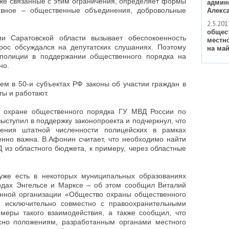
кже связанные с этим ограничения, определяет формы
админ
тивное – общественные объединения, добровольные
Алекс
2.5.201
общес
ии Саратовской области вызывает обеспокоенность
местн
прос обсуждался на депутатских слушаниях. Поэтому
на май
полиции в поддержании общественного порядка на
но.
ем в 50-и субъектах РФ законы об участии граждан в
ы и работают.
о охране общественного порядка ГУ МВД России по
ступил в поддержку законопроекта и подчеркнул, что
щения штатной численности полицейских в рамках
но важна. В.Афонин считает, что необходимо найти
из областного бюджета, к примеру, через областные
же есть в некоторых муниципальных образованиях
родах Энгельсе и Марксе – об этом сообщил Виталий
енной организации «Общество охраны общественного
 исключительно совместно с правоохранительными
имеры такого взаимодействия, а также сообщил, что
сно положениям, разработанным органами местного