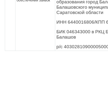
обеспечения заявок
образования город Ба
Балашовского муницип
Саратовской области
ИНН 6440016806/КПП 
БИК 046343000 в РКЦ Б
Балашов
р/с 4030281090000500