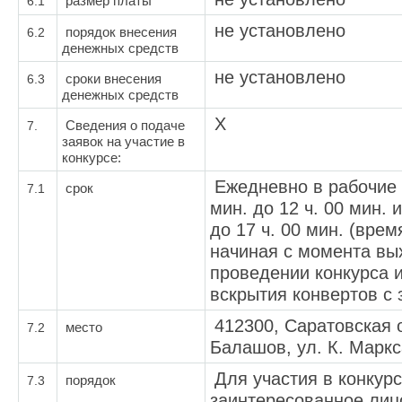
6.1
размер платы
не установлено
6.2
порядок внесения
денежных средств
не установлено
6.3
сроки внесения
денежных средств
Х
7.
Сведения о подаче
заявок на участие в
конкурсе:
Ежедневно в рабочие д
7.1
срок
мин. до 12 ч. 00 мин. и
до 17 ч. 00 мин. (врем
начиная с момента вы
проведении конкурса 
вскрытия конвертов с 
412300, Саратовская о
7.2
место
Балашов, ул. К. Маркса
Для участия в конкур
7.3
порядок
заинтересованное лиц