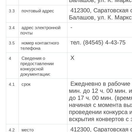
Балашов, ул. К. Маркс
412300, Саратовская о
3.3
почтовый адрес
Балашов, ул. К. Маркс
-
3.4
адрес электронной
почты
тел.
(84545) 4-43-75
3.5
номер контактного
телефона
Х
4
Сведения о
предоставлении
конкурсной
документации:
Ежедневно в рабочие д
4.1
срок
мин. до 12 ч. 00 мин. и
до 17 ч. 00 мин. (врем
начиная с момента вы
проведении конкурса 
вскрытия конвертов с 
412300, Саратовская о
4.2
место