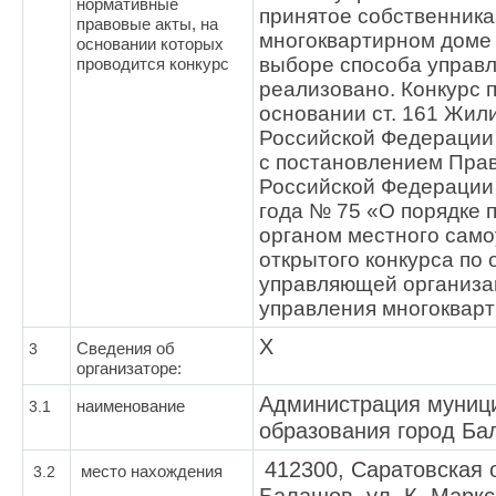
нормативные
принятое собственник
правовые акты, на
многоквартирном доме
основании которых
выборе способа управ
проводится конкурс
реализовано. Конкурс 
основании ст. 161 Жил
Российской Федерации 
с постановлением Пра
Российской Федерации 
года № 75 «О порядке 
органом местного сам
открытого конкурса по 
управляющей организа
управления многоквар
Х
3
Сведения об
организаторе:
Администрация муниц
3.1
наименование
образования город Б
412300, Саратовская о
3.2
место нахождения