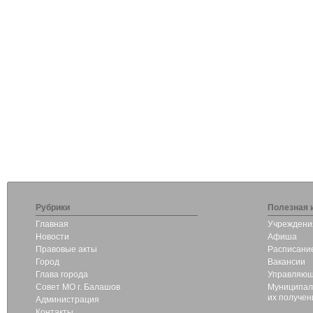
Рубрики
Полезная 
Главная
Учреждени
Новости
Афиша
Правовые акты
Расписание
Город
Вакансии
Глава города
Управляющ
Совет МО г. Балашов
Муниципаль
их получен
Администрация
Контакты