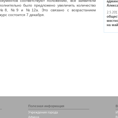
окументов соответствуют положению, все заявители
админ
полнительно было предложено увеличить количество
Алекс
х №8, №9 и №12а. Это связано с возрастанием
2.5.201
урс состоится 7 декабря.
общес
местн
на май
Полезная информация
В
Учреждения города
И
Афиша
В