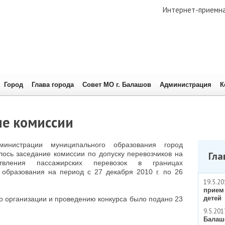
Интернет-приемн
Город
Глава города
Совет МО г. Балашов
Администрация
К
ие комиссии
инистрации муниципального образования город
ось заседание комиссии по допуску перевозчиков на
Гла
твления пассажирских перевозок в границах
 образования на период с 27 декабря 2010 г. по 26
19.5.20
прием
детей
о организации и проведению конкурса было подано 23
9.5.201
Балаш