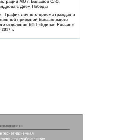
истрации МО г. Балашов С.Ю.
андрова с Днем Победы
7
График личного приема граждан в
твенной приемной Балашовского
ого отделения ВПП «Единая Россия»
 2017 г.
озможности
нтернет-приемная
ерсия для слабовидящих