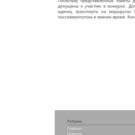
Поскольку представленные пакеты д
допущены к участию в конкурсе. До
единиц транспорта на маршрута
пассажиропотока в зимнее время. Конк
Рубрики
Главная
Новости