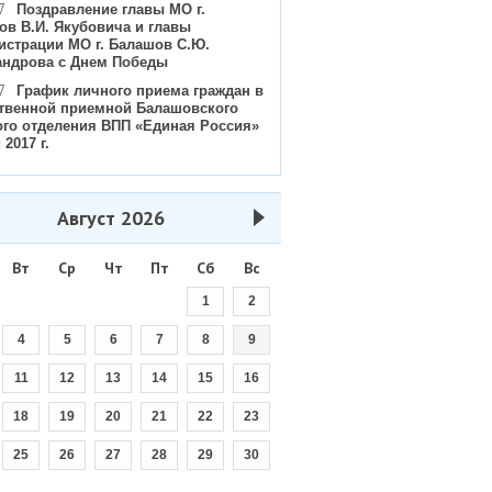
7
Поздравление главы МО г.
ов В.И. Якубовича и главы
истрации МО г. Балашов С.Ю.
андрова с Днем Победы
7
График личного приема граждан в
твенной приемной Балашовского
ого отделения ВПП «Единая Россия»
 2017 г.
Август
2026
Вт
Ср
Чт
Пт
Сб
Вс
1
2
4
5
6
7
8
9
11
12
13
14
15
16
18
19
20
21
22
23
25
26
27
28
29
30