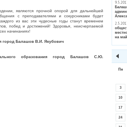
9.5.201
Балаш
едении, являются прочной опорой для дальнейшей
админ
общения с преподавателями и сокурсниками будет
Алекс
каждого из вас эти чудесные годы станут временем
2.5.201
ов, побед и достижений! Здоровья, неисчерпаемой
общес
всех начинаниях!
местн
на май
я город Балашов В.И. Якубович
пального образования город Балашов С.Ю.
Пн
3
10
17
24