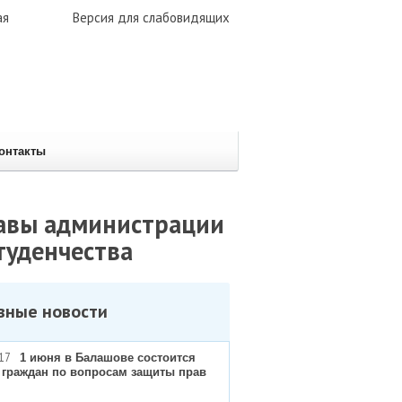
ая
Версия для слабовидящих
онтакты
главы администрации
туденчества
вные новости
17
1 июня в Балашове состоится
 граждан по вопросам защиты прав