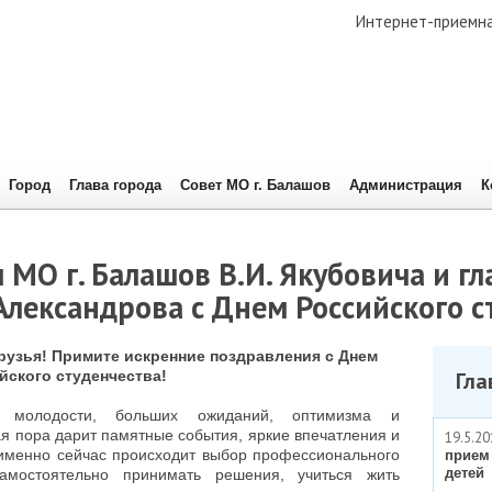
Интернет-приемн
Город
Глава города
Совет МО г. Балашов
Администрация
К
 МО г. Балашов В.И. Якубовича и 
 Александрова с Днем Российского с
рузья! Примите искренние поздравления с Днем
йского студенчества!
Гла
 молодости, больших ожиданий, оптимизма и
я пора дарит памятные события, яркие впечатления и
19.5.20
 именно сейчас происходит выбор профессионального
прием
детей
самостоятельно принимать решения, учиться жить