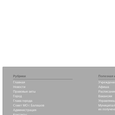
Рубрики
Полезная 
Главная
Учреждени
Новости
Афиша
Правовые акты
Расписание
Город
Вакансии
Глава города
Управляющ
Совет МО г. Балашов
Муниципаль
их получен
Администрация
Контакты