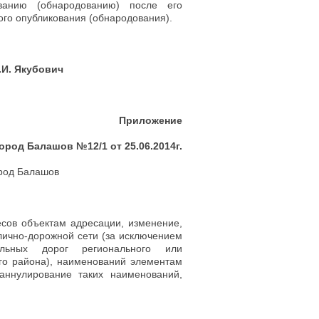
анию (обнародованию) после его
ого опубликования (обнародования).
И. Якубович
Приложение
род Балашов №12/1 от 25.06.2014г.
ород Балашов
есов объектам адресации, изменение,
лично-дорожной сети (за исключением
ильных дорог регионального или
го района), наименований элементам
аннулирование таких наименований,