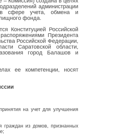
 – Комиссия) создана в целях
подразделений администрации
 в сфере учета, обмена и
лищного фонда.
тся Конституцией Российской
 распоряжениями Президента
ьства Российской Федерации,
асти Саратовской области,
разования город Балашов и
лах ее компетенции, носят
иссии
принятия на учет для улучшения
я граждан из домов, признанных
е;