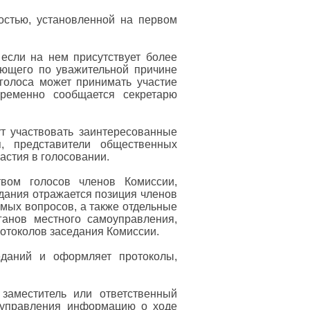
остью, установленной на первом
 если на нем присутствует более
ующего по уважительной причине
голоса может принимать участие
ременно сообщается секретарю
ут участвовать заинтересованные
, представители общественных
астия в голосовании.
вом голосов членов Комиссии,
едания отражается позиция членов
ых вопросов, а также отдельные
ганов местного самоуправления,
отоколов заседания Комиссии.
седаний и оформляет протоколы,
 заместитель или ответственный
моуправления информацию о ходе