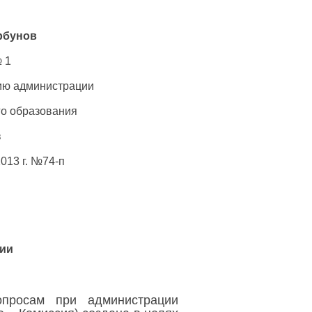
нов
 1
ию администрации
о образования
в
2013 г. №74-п
ии
просам при администрации