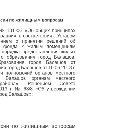
иссии по жилищным вопросам
. № 131-ФЗ «Об общих принципах
рации», в соответствии с Уставом
жением о принятии решений об
го фонда к жилым помещениям
 порядка предоставления жилых
го образования город Балашов,
бразования город Балашов от
ия город Балашов от 10.06.2013 г.
и полномочий органов местного
од Балашов органам местного
 района», Решением Совета
2013 г. № 68/8 «Об утверждении
ород Балашов»:
ссии по жилищным вопросам