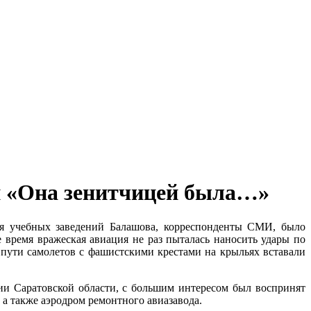
ти «Она зенитчицей была…»
еся учебных заведений Балашова, корреспонденты СМИ, было
 время вражеская авиация не раз пыталась наносить удары по
 пути самолетов с фашистскими крестами на крыльях вставали
ии Саратовской области, с большим интересом был воспринят
а также аэродром ремонтного авиазавода.