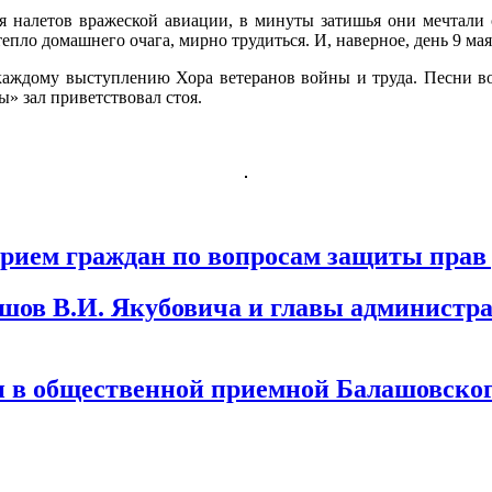
 налетов вражеской авиации, в минуты затишья они мечтали 
тепло домашнего очага, мирно трудиться. И, наверное, день 9 ма
 каждому выступлению Хора ветеранов войны и труда. Песни во
» зал приветствовал стоя.
прием граждан по вопросам защиты прав
шов В.И. Якубовича и главы администр
н в общественной приемной Балашовског